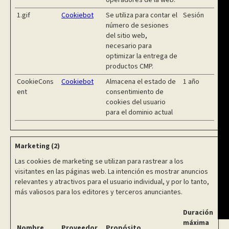
operadores de la web.
1.gif
Cookiebot
Se utiliza para contar el
Sesión
número de sesiones
del sitio web,
necesario para
optimizar la entrega de
productos CMP.
CookieCons
Cookiebot
Almacena el estado de
1 año
ent
consentimiento de
cookies del usuario
para el dominio actual
Marketing (2)
Las cookies de marketing se utilizan para rastrear a los
visitantes en las páginas web. La intención es mostrar anuncios
relevantes y atractivos para el usuario individual, y por lo tanto,
más valiosos para los editores y terceros anunciantes.
Duración
máxima
Nombre
Proveedor
Propósito